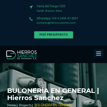
Tierra del Fuego 1255
Tandil, Buenos Aires.
WhatsApp +54 9 2494 47-6551
contacto@hierrossanchez.com
PEDÍ PRESUPUESTO
Toggle
navigat
BULONERÍA EN GENERAL |
Hierros Sanchez
BULONERÍA EN GENERAL
Home
|
Projects
|